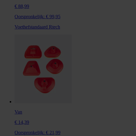
€ 88,99
Oorspronkelijk:
€ 99,95
Voethefstandaard Rtech
Van
€ 14,39
Oorspronkelijk:
€ 21,99