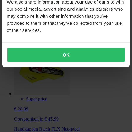
€ 22,99
We also share information about your use of our site with
our social media, advertising and analytics partners who
Oorspronkelijk:
€ 35,99
may combine it with other information that you’ve
Kettinggeleider Rtech Aluminium Versterkt Zwart
provided to them or that they’ve collected from your use
of their services.
OK
Super price
€ 28,99
Oorspronkelijk:
€ 45,99
Handkappen Rtech FLX Neongeel