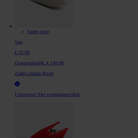
Super price
Van
€ 32,99
Oorspronkelijk:
€ 149,99
Zadel schuim Rtech
Universeel
Niet voertuigspecifiek