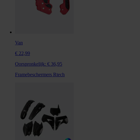
Van
€ 22,99
Oorspronkelijk:
€ 36,95
Framebeschermers Rtech