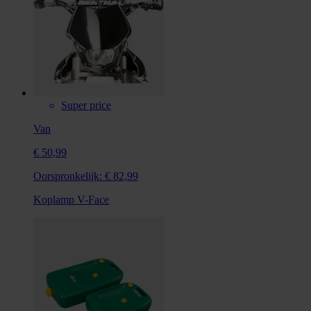
Super price
Van
€ 50,99
Oorspronkelijk:
€ 82,99
Koplamp V-Face