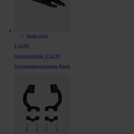
Super price
€ 14,99
Oorspronkelijk:
€ 24,99
Swingarmbescherming Rtech