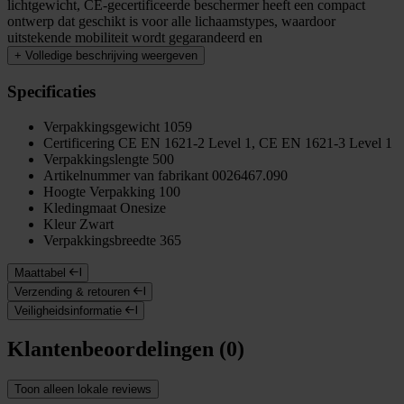
lichtgewicht, CE-gecertificeerde beschermer heeft een compact
ontwerp dat geschikt is voor alle lichaamstypes, waardoor
uitstekende mobiliteit wordt gegarandeerd en
+
Volledige beschrijving weergeven
Specificaties
Verpakkingsgewicht
1059
Certificering
CE EN 1621-2 Level 1, CE EN 1621-3 Level 1
Verpakkingslengte
500
Artikelnummer van fabrikant
0026467.090
Hoogte Verpakking
100
Kledingmaat
Onesize
Kleur
Zwart
Verpakkingsbreedte
365
Maattabel
Verzending & retouren
Veiligheidsinformatie
Klantenbeoordelingen (0)
Toon alleen lokale reviews