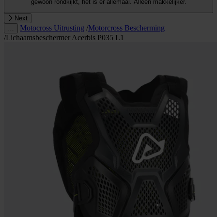
gewoon rondkijkt, het is er allemaal. Alleen makkelijker.
Next
Motocross Uitrusting
/
Motorcross Bescherming
…
/
Lichaamsbeschermer Acerbis P035 L1