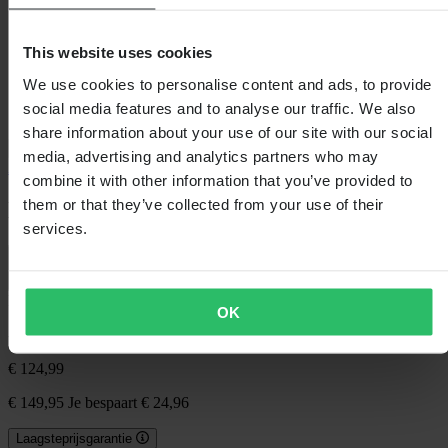
This website uses cookies
We use cookies to personalise content and ads, to provide
social media features and to analyse our traffic. We also
share information about your use of our site with our social
media, advertising and analytics partners who may
Acerbis
combine it with other information that you’ve provided to
them or that they’ve collected from your use of their
Lichaamsbeschermer Acerbis P035 L1
services.
0.0 (0)
Fabrikant-ID: 0026467.090
OK
-17%
€ 124,99
€ 149,95
Je bespaart € 24,96
Laagsteprijsgarantie