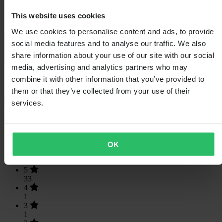
Hoogte Verpakking
150
Kledingmaat
M
This website uses cookies
Verpakkingsbreedte
375
We use cookies to personalise content and ads, to provide
Maattabel
social media features and to analyse our traffic. We also
Verzending & retouren
share information about your use of our site with our social
Veiligheidsinformatie
media, advertising and analytics partners who may
Klantenbeoordelingen (35)
combine it with other information that you’ve provided to
them or that they’ve collected from your use of their
Toon alleen lokale reviews
services.
4.91
van de 5
OK
Gebaseerd op 35 beoordelingen
5
33
4
1
3
1