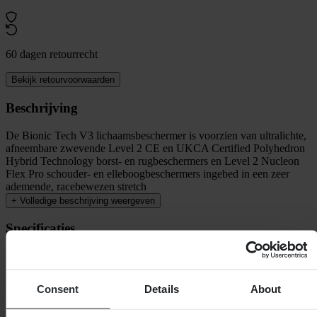
60 dagen retourrecht
Bekijk retourvoorwaarden
Beschrijving
De Bionic Tech V3 lichaamsbeschermer is voorzien van ultralichte,
afneembare zwevende Level 2 CE en UKCA Certified Polyhedron
Hybrid Technology borst- en rugbeschermers en Level 2 Nucleon
Flex Pro schouder- en elleboogbeschermers ingebed in een zeer
ademende, racebewezen stretch
+
Volledige beschrijving weergeven
Specificaties
Verpakkingsgewicht
2520
Kleur
Zwart/Wit/Rood
Certificering
CE EN 1621-1 Level 2, CE EN 1621-2 Level 2,
Consent
Details
About
CE EN 1621-3 Level 2
Verpakkingslengte
505