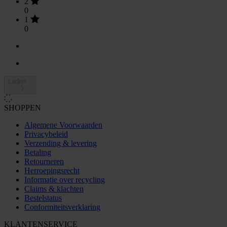
2
0
1
0
Laden...
SHOPPEN
Algemene Voorwaarden
Privacybeleid
Verzending & levering
Betaling
Retourneren
Herroepingsrecht
Informatie over recycling
Claims & klachten
Bestelstatus
Conformiteitsverklaring
KLANTENSERVICE