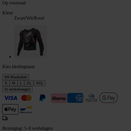
Op voorraad
Kleur
Zwart/Wit/Rood
Kies kledingmaat
Maattabel
S
M
L
XL
XXL
In winkelwagen
Bezorging: 5–9 werkdagen