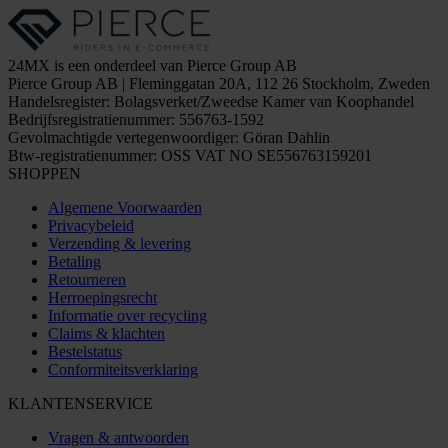
24MX is een onderdeel van Pierce Group AB
Pierce Group AB | Fleminggatan 20A, 112 26 Stockholm, Zweden
Handelsregister: Bolagsverket/Zweedse Kamer van Koophandel
Bedrijfsregistratienummer: 556763-1592
Gevolmachtigde vertegenwoordiger: Göran Dahlin
Btw-registratienummer: OSS VAT NO SE556763159201
SHOPPEN
Algemene Voorwaarden
Privacybeleid
Verzending & levering
Betaling
Retourneren
Herroepingsrecht
Informatie over recycling
Claims & klachten
Bestelstatus
Conformiteitsverklaring
KLANTENSERVICE
Vragen & antwoorden