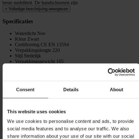
beste mobiliteit. De handschoenen zijn
+
Volledige beschrijving weergeven
Specificaties
Waterdicht
Nee
Kleur
Zwart
Certificering
CE EN 13594
Verpakkingslengte
220
Stijl
Stedelijk
Verpakkingsgewicht
165
Isolatie
Nee
Hoogte Verpakking
65
Verpakkingsbreedte
120
Consent
Details
About
Maattabel
Verzending & retouren
Veiligheidsinformatie
This website uses cookies
Klantenbeoordelingen (81)
We use cookies to personalise content and ads, to provide
social media features and to analyse our traffic. We also
Toon alleen lokale reviews
share information about your use of our site with our social