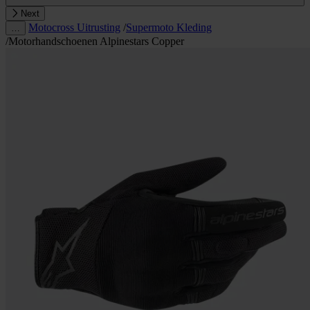
Next
Motocross Uitrusting
/
Supermoto Kleding
…
/
Motorhandschoenen Alpinestars Copper