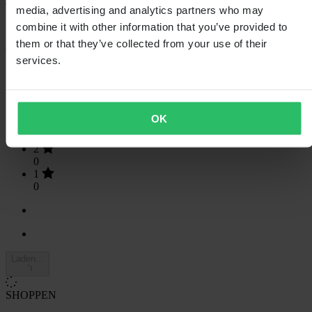
4.79
van de 5
media, advertising and analytics partners who may
combine it with other information that you’ve provided to
them or that they’ve collected from your use of their
Gebaseerd op 81 beoordelingen
services.
5
69
4
7
OK
3
5
2
0
1
0
Laden...
SHOPPEN