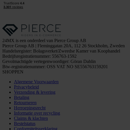
24MX is een onderdeel van Pierce Group AB
Pierce Group AB | Fleminggatan 20A, 112 26 Stockholm, Zweden
Handelsregister: Bolagsverket/Zweedse Kamer van Koophandel
Bedrijfsregistratienummer: 556763-1592
Gevolmachtigde vertegenwoordiger: Göran Dahlin
Btw-registratienummer: OSS VAT NO SE556763159201
SHOPPEN
Algemene Voorwaarden
Privacybeleid
Verzending & levering
Betaling
Retourneren
Herroepingsrecht
Informatie over recycling
Claims & klachten
Bestelstatus
Conformiteitsverklaring