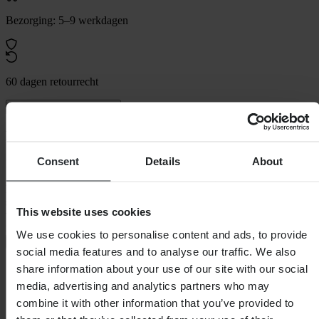
Bezorging: 5–9 werkdagen
60 dagen retourrecht
Bekijk retourvoorwaarden
Beschrijving
Consent
Details
About
Betaalbare premium handschoen!
Met een innovatief ontwerp van geperforeerd leer, gevoerde vingers,
stretch-inzetstukken en meshmateriaal, is deze handschoen ideaal
This website uses cookies
voor rijden op de weg en in de stad! Het voorziet beweging,
flexibiliteit en ventilatie, maar doet geen concessies
We use cookies to personalise content and ads, to provide
+
Volledige beschrijving weergeven
social media features and to analyse our traffic. We also
share information about your use of our site with our social
Specificaties
media, advertising and analytics partners who may
Waterdicht
Nee
combine it with other information that you’ve provided to
Certificering
CE EN 13594