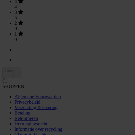
4
4
3
5
2
0
1
0
Laden...
SHOPPEN
Algemene Voorwaarden
Privacybeleid
Verzending & levering
Betaling
Retourneren
Herroepingsrecht
Informatie over recycling
Claims & klachten