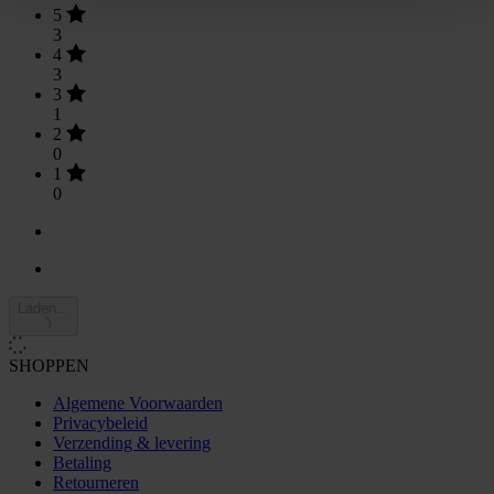
5
3
4
3
3
1
2
0
1
0
Laden...
SHOPPEN
Algemene Voorwaarden
Privacybeleid
Verzending & levering
Betaling
Retourneren