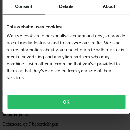
Waterdicht
Nee
Consent
Details
About
Kleur
Zwart/Grijs
Certificering
CE EN 13594
Verpakkingslengte
272
Stijl
Touring
This website uses cookies
Verpakkingsgewicht
279
Isolatie
Nee
We use cookies to personalise content and ads, to provide
Hoogte Verpakking
68
social media features and to analyse our traffic. We also
Verpakkingsbreedte
152
share information about your use of our site with our social
media, advertising and analytics partners who may
Maattabel
Verzending & retouren
combine it with other information that you’ve provided to
Veiligheidsinformatie
them or that they’ve collected from your use of their
services.
Klantenbeoordelingen (7)
Toon alleen lokale reviews
OK
4.29
van de 5
Gebaseerd op 7 beoordelingen