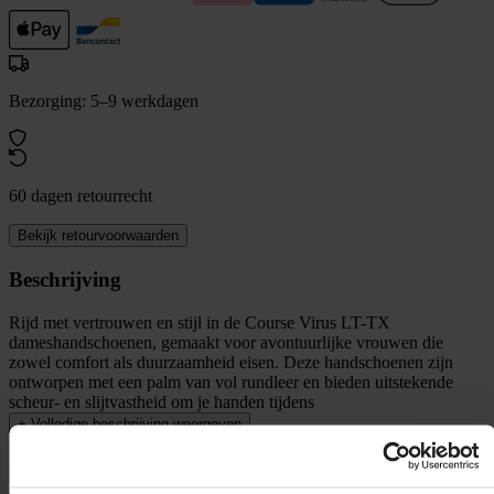
Bezorging: 5–9 werkdagen
60 dagen retourrecht
Bekijk retourvoorwaarden
Beschrijving
Rijd met vertrouwen en stijl in de Course Virus LT-TX
dameshandschoenen, gemaakt voor avontuurlijke vrouwen die
zowel comfort als duurzaamheid eisen. Deze handschoenen zijn
ontworpen met een palm van vol rundleer en bieden uitstekende
scheur- en slijtvastheid om je handen tijdens
+
Volledige beschrijving weergeven
Specificaties