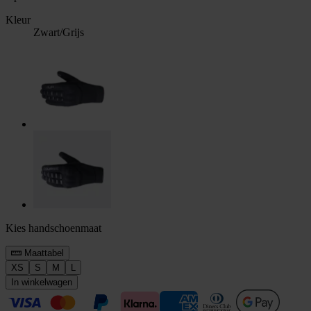
Kleur
Zwart/Grijs
Kies handschoenmaat
Maattabel
XS
S
M
L
In winkelwagen