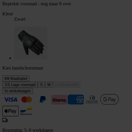
Beperkte voorraad - nog maar 8 over
Kleur
Zwart
Kies handschoenmaat
Maattabel
XS
Lage voorraad
S
M
L
Uitverkocht
In winkelwagen
Bezorging: 5–9 werkdagen