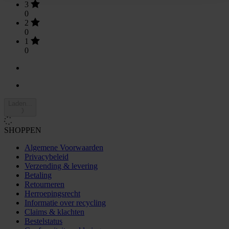
3
0
2
0
1
0
Laden...
SHOPPEN
Algemene Voorwaarden
Privacybeleid
Verzending & levering
Betaling
Retourneren
Herroepingsrecht
Informatie over recycling
Claims & klachten
Bestelstatus