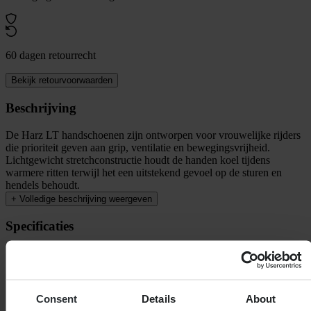
60 dagen retourrecht
Bekijk retourvoorwaarden
Beschrijving
De Harz LT handschoenen zijn ontworpen voor vrouwelijke rijders
die prioriteit geven aan grip, ventilatie en bewegingsvrijheid.
Lichtgewicht stretchconstructie houdt de handen koel tijdens
warmere ritten terwijl het een uitstekend gevoel op de sturen en
hendels behoudt.
+
Volledige beschrijving weergeven
Specificaties
Waterdicht
Nee
Kleur
Zwart
Certificering
CE EN 13594
Verpakkingslengte
225
Consent
Details
About
Stijl
Touring, Stedelijk