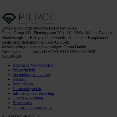
24MX is een onderdeel van Pierce Group AB
Pierce Group AB | Fleminggatan 20A, 112 26 Stockholm, Zweden
Handelsregister: Bolagsverket/Zweedse Kamer van Koophandel
Bedrijfsregistratienummer: 556763-1592
Gevolmachtigde vertegenwoordiger: Göran Dahlin
Btw-registratienummer: OSS VAT NO SE556763159201
SHOPPEN
Algemene Voorwaarden
Privacybeleid
Verzending & levering
Betaling
Retourneren
Herroepingsrecht
Informatie over recycling
Claims & klachten
Bestelstatus
Conformiteitsverklaring
KLANTENSERVICE