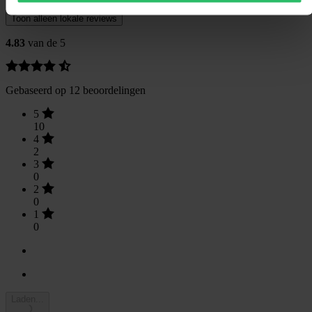
Toon alleen lokale reviews
4.83
van de 5
Gebaseerd op 12 beoordelingen
5
10
4
2
3
0
2
0
1
0
Laden...