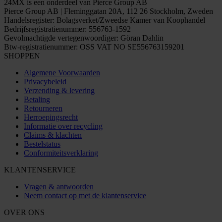
24MX is een onderdeel van Pierce Group AB
Pierce Group AB | Fleminggatan 20A, 112 26 Stockholm, Zweden
Handelsregister: Bolagsverket/Zweedse Kamer van Koophandel
Bedrijfsregistratienummer: 556763-1592
Gevolmachtigde vertegenwoordiger: Göran Dahlin
Btw-registratienummer: OSS VAT NO SE556763159201
SHOPPEN
Algemene Voorwaarden
Privacybeleid
Verzending & levering
Betaling
Retourneren
Herroepingsrecht
Informatie over recycling
Claims & klachten
Bestelstatus
Conformiteitsverklaring
KLANTENSERVICE
Vragen & antwoorden
Neem contact op met de klantenservice
OVER ONS