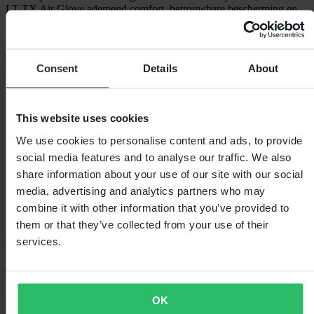
LT-TX Air Glove ademend comfort, betrouwbare bescherming en
een strakke pasvorm — perfect voor vrouwen die in de zomerse
hitte blijven doorrijden. Met een lichtgewicht ontwerp, touchscreen-
toegang en versterkte
+
Volledige beschrijving weergeven
Consent
Details
About
Specificaties
Waterdicht
Ja
This website uses cookies
Certificering
CE EN 13594
We use cookies to personalise content and ads, to provide
Verpakkingslengte
215
Stijl
Touring
social media features and to analyse our traffic. We also
Verpakkingsgewicht
175
share information about your use of our site with our social
Isolatie
Nee
media, advertising and analytics partners who may
Hoogte Verpakking
60
Kleur
Zwart
combine it with other information that you’ve provided to
Verpakkingsbreedte
105
them or that they’ve collected from your use of their
services.
Maattabel
Verzending & retouren
Veiligheidsinformatie
Klantenbeoordelingen (12)
OK