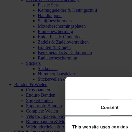
Plastic Sets
Kettinggeleider & Kettingschuif
Handkappen
Schijfbeschermers
Motorbeschermingsplaten
Framebescherming
Enkel Plastic Onderdeel
Zadels & Zadelovertrekken
Bouten & Ringen
Benzinetanks & Tankdoppen
Radiatorbescherming
Stickers
Stickersets
Nummerplaatsticker
Stickervellen & Stickers
Banden & Wielen
Crossbanden
Enduro Banden
Spijkerbanden
Supermoto Banden
Consent
Complete Wielen
Velgen, Spaken, Naven & Lagers
Binnenbanden & Mousses
This website uses cookies
WIelonderdelen & Accessoires