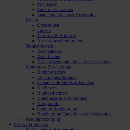
Triallaarzen
Supermoto Laarzen
Laars Onderdelen & Accessoires
Brillen
Crossbrillen
Lenzen
Tear-offs & Roll-offs
Accessoires Crossbrillen
Drinksystemen
Waterzakken
Waterflessen
Drinksysteemonderdelen & Accessoires
Motorcross Bescherming
Bodyprotectors
Elleboogbeschermers
Gepantserde Shorts & Broeken
Nekbraces
Rugbeschermers
Kniebraces & Beschermers
Niergordels
Overige Bescherming
Bescherming Onderdelen & Accessoires
Kledingverzorging
Plastics & Stickers
Plastics Sets & Bescherming