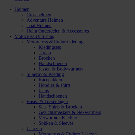
Helmen
Crosshelmen
Adventure Helmen
Trial Helmen
Helm Onderdelen & Accessoires
Motocross Uitrusting
Motorcross & Enduro kleding
Kledingsets
Truien
Broeken
Handschoenen
Jassen & Bodywarmers
Supermoto Kleding
Racepakken
Hoodies & shirts
Jeans
Handschoenen
Basis- & Tussenlagen
Sets, Shirts & Broeken
Gezichtsmaskers & Nekwarmers
Verwarmde Kleding
Sokken & Sleeves
Laarzen
Motorcross & Enduro Laarzen