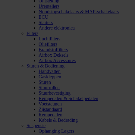
Ontsteking
Urentellers
Noodstopschakelaars & MAP-schakelaars
ECU
Starters
Andere elektronica
Filters
Luchtfilters
Oliefilters
Brandstoffilters
Airbox Deksels
Airbox Accessoires
Sturen & Bediening
Handvatten
Gaskleppen
Sturen
Stuurrollen
Stuurbevestiging
Rempedalen & Schakelpedalen
Voetsteunen
Zijstandaard
Rempedalen
Kabels & Bedrading
Suspensie
Ophanging Lagers