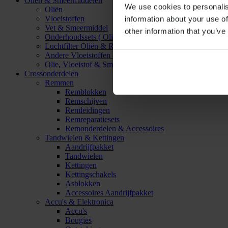
Oliën & Smeermiddelen
We use cookies to personalis
Oliën
Vloeistoffen
information about your use of
Vet & Smeermiddel
other information that you’ve
Onderhoudssets ( Olie & Filter)
Luchtfilter Oliën & Reinigers
Andere Vloeistoffen & Smeermiddelen
Olie, Vloeistof & Smeermiddel Accessoires
Crossonderdelen
Remmen
Remblokken
Remschijven
Remleidingen
Remreparatiesets
Remonderdelen & Accessoires
Tandwielen & Kettingen
Aandrijfpakket
Tandwielen
Kettingen
Kettingschakels
Asblokken
Accessoires Aandrijfpakket
Accu's & Elektronica
Accu's
Bougies