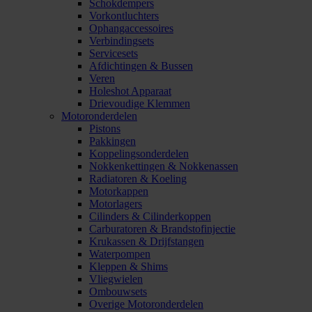
Schokdempers
Vorkontluchters
Ophangaccessoires
Verbindingsets
Servicesets
Afdichtingen & Bussen
Veren
Holeshot Apparaat
Drievoudige Klemmen
Motoronderdelen
Pistons
Pakkingen
Koppelingsonderdelen
Nokkenkettingen & Nokkenassen
Radiatoren & Koeling
Motorkappen
Motorlagers
Cilinders & Cilinderkoppen
Carburatoren & Brandstofinjectie
Krukassen & Drijfstangen
Waterpompen
Kleppen & Shims
Vliegwielen
Ombouwsets
Overige Motoronderdelen