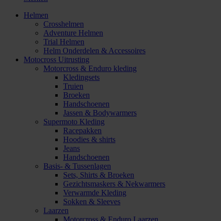
Helmen
Crosshelmen
Adventure Helmen
Trial Helmen
Helm Onderdelen & Accessoires
Motocross Uitrusting
Motorcross & Enduro kleding
Kledingsets
Truien
Broeken
Handschoenen
Jassen & Bodywarmers
Supermoto Kleding
Racepakken
Hoodies & shirts
Jeans
Handschoenen
Basis- & Tussenlagen
Sets, Shirts & Broeken
Gezichtsmaskers & Nekwarmers
Verwarmde Kleding
Sokken & Sleeves
Laarzen
Motorcross & Enduro Laarzen