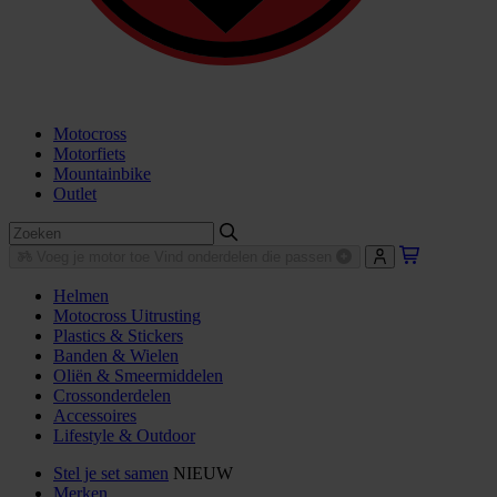
Motocross
Motorfiets
Mountainbike
Outlet
Voeg je motor toe
Vind onderdelen die passen
Helmen
Motocross Uitrusting
Plastics & Stickers
Banden & Wielen
Oliën & Smeermiddelen
Crossonderdelen
Accessoires
Lifestyle & Outdoor
Stel je set samen
NIEUW
Merken