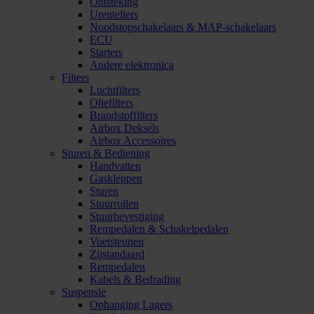
Ontsteking
Urentellers
Noodstopschakelaars & MAP-schakelaars
ECU
Starters
Andere elektronica
Filters
Luchtfilters
Oliefilters
Brandstoffilters
Airbox Deksels
Airbox Accessoires
Sturen & Bediening
Handvatten
Gaskleppen
Sturen
Stuurrollen
Stuurbevestiging
Rempedalen & Schakelpedalen
Voetsteunen
Zijstandaard
Rempedalen
Kabels & Bedrading
Suspensie
Ophanging Lagers