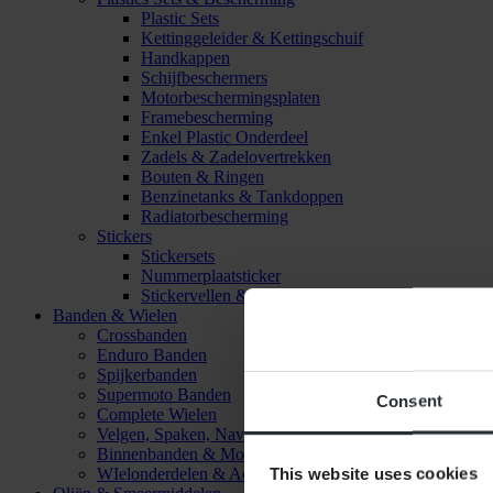
Plastic Sets
Kettinggeleider & Kettingschuif
Handkappen
Schijfbeschermers
Motorbeschermingsplaten
Framebescherming
Enkel Plastic Onderdeel
Zadels & Zadelovertrekken
Bouten & Ringen
Benzinetanks & Tankdoppen
Radiatorbescherming
Stickers
Stickersets
Nummerplaatsticker
Stickervellen & Stickers
Banden & Wielen
Crossbanden
Enduro Banden
Spijkerbanden
Supermoto Banden
Consent
Complete Wielen
Velgen, Spaken, Naven & Lagers
Binnenbanden & Mousses
This website uses cookies
WIelonderdelen & Accessoires