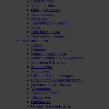
Schokdempers
Vorkontluchters
Ophangaccessoires
Verbindingsets
Servicesets
Afdichtingen & Bussen
Veren
Holeshot Apparaat
Drievoudige Klemmen
Motoronderdelen
Pistons
Pakkingen
Koppelingsonderdelen
Nokkenkettingen & Nokkenassen
Radiatoren & Koeling
Motorkappen
Motorlagers
Cilinders & Cilinderkoppen
Carburatoren & Brandstofinjectie
Krukassen & Drijfstangen
Waterpompen
Kleppen & Shims
Vliegwielen
Ombouwsets
Overige Motoronderdelen