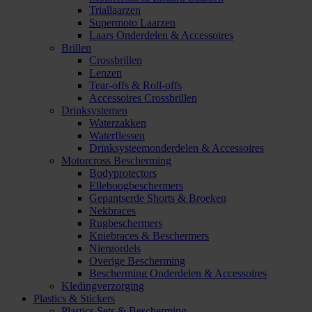
Triallaarzen
Supermoto Laarzen
Laars Onderdelen & Accessoires
Brillen
Crossbrillen
Lenzen
Tear-offs & Roll-offs
Accessoires Crossbrillen
Drinksystemen
Waterzakken
Waterflessen
Drinksysteemonderdelen & Accessoires
Motorcross Bescherming
Bodyprotectors
Elleboogbeschermers
Gepantserde Shorts & Broeken
Nekbraces
Rugbeschermers
Kniebraces & Beschermers
Niergordels
Overige Bescherming
Bescherming Onderdelen & Accessoires
Kledingverzorging
Plastics & Stickers
Plastics Sets & Bescherming