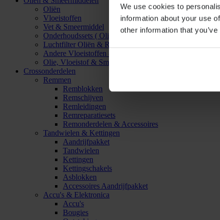
Oliën & Smeermiddelen
We use cookies to personalis
Oliën
Vloeistoffen
information about your use of
Vet & Smeermiddel
other information that you’ve
Onderhoudssets ( Olie & Filter)
Luchtfilter Oliën & Reinigers
Andere Vloeistoffen & Smeermiddelen
Olie, Vloeistof & Smeermiddel Accessoires
Crossonderdelen
Remmen
Remblokken
Remschijven
Remleidingen
Remreparatiesets
Remonderdelen & Accessoires
Tandwielen & Kettingen
Aandrijfpakket
Tandwielen
Kettingen
Kettingschakels
Asblokken
Accessoires Aandrijfpakket
Accu's & Elektronica
Accu's
Bougies