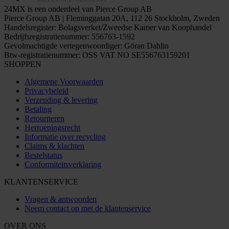
24MX is een onderdeel van Pierce Group AB
Pierce Group AB | Fleminggatan 20A, 112 26 Stockholm, Zweden
Handelsregister: Bolagsverket/Zweedse Kamer van Koophandel
Bedrijfsregistratienummer: 556763-1592
Gevolmachtigde vertegenwoordiger: Göran Dahlin
Btw-registratienummer: OSS VAT NO SE556763159201
SHOPPEN
Algemene Voorwaarden
Privacybeleid
Verzending & levering
Betaling
Retourneren
Herroepingsrecht
Informatie over recycling
Claims & klachten
Bestelstatus
Conformiteitsverklaring
KLANTENSERVICE
Vragen & antwoorden
Neem contact op met de klantenservice
OVER ONS