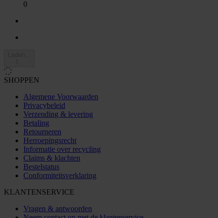
0
Laden...
SHOPPEN
Algemene Voorwaarden
Privacybeleid
Verzending & levering
Betaling
Retourneren
Herroepingsrecht
Informatie over recycling
Claims & klachten
Bestelstatus
Conformiteitsverklaring
KLANTENSERVICE
Vragen & antwoorden
Neem contact op met de klantenservice