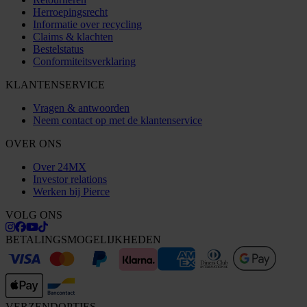
Herroepingsrecht
Informatie over recycling
Claims & klachten
Bestelstatus
Conformiteitsverklaring
KLANTENSERVICE
Vragen & antwoorden
Neem contact op met de klantenservice
OVER ONS
Over 24MX
Investor relations
Werken bij Pierce
VOLG ONS
BETALINGSMOGELIJKHEDEN
VERZENDOPTIES