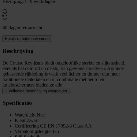
Bezorging: 5–9 werkdagen
60 dagen retourrecht
Bekijk retourvoorwaarden
Beschrijving
De Course Rey jeans biedt ongelooflijke sterkte en slijtvastheid,
evenals het comfort en de stijl van gewone streetwear. Aramide
gebaseerde rijkleding is vaak veel lichter en dunner dan meer
traditionele materialen en in combinatie met heup- en
kniebeschermers bieden ze alle
+
Volledige beschrijving weergeven
Specificaties
Waterdicht
Nee
Kleur
Zwart
Certificering
CE EN 17092-3 Class AA
Verpakkingslengte
335
Stijl
Stedelijk