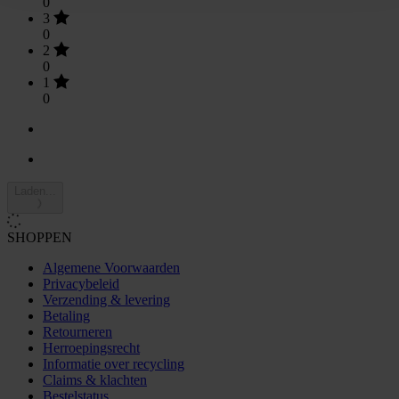
0
3
0
2
0
1
0
Laden...
SHOPPEN
Algemene Voorwaarden
Privacybeleid
Verzending & levering
Betaling
Retourneren
Herroepingsrecht
Informatie over recycling
Claims & klachten
Bestelstatus