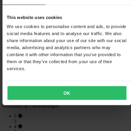
Stijl
Stedelijk
Verpakkingsgewicht
1065
Isolatie
Nee
Hoogte Verpakking
120
This website uses cookies
Kledingmaat
XS
We use cookies to personalise content and ads, to provide
Verpakkingsbreedte
300
social media features and to analyse our traffic. We also
Maattabel
share information about your use of our site with our social
Verzending & retouren
media, advertising and analytics partners who may
Veiligheidsinformatie
combine it with other information that you’ve provided to
them or that they’ve collected from your use of their
Klantenbeoordelingen (5)
services.
Toon alleen lokale reviews
5
van de 5
OK
Gebaseerd op 5 beoordelingen
5
5
4