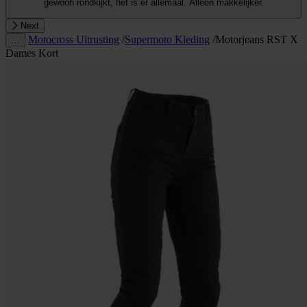
gewoon rondkijkt, het is er allemaal. Alleen makkelijker.
Next
Motocross Uitrusting
/
Supermoto Kleding
/
Motorjeans RST X
…
Dames Kort