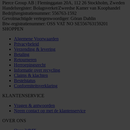
Pierce Group AB | Fleminggatan 20A, 112 26 Stockholm, Zweden
Handelsregister: Bolagsverket/Zweedse Kamer van Koophandel
Bedrijfsregistratienummer: 556763-1592
Gevolmachtigde vertegenwoordiger: Göran Dahlin
Btw-registratienummer: OSS VAT NO SE556763159201
SHOPPEN
Algemene Voorwaarden
Privacybeleid
Verzending & levering
Betaling
Retourneren
Herroepingsrecht
Informatie over recycling
Claims & klachten
Bestelstatus
Conformiteitsverklaring
KLANTENSERVICE
Vragen & antwoorden
Neem contact op met de klantenservice
OVER ONS