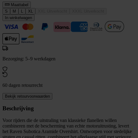
Maattabel
S
M
L
XL
XXL
Uitverkocht
XXXL
Uitverkocht
In winkelwagen
Bezorging: 5–9 werkdagen
60 dagen retourrecht
Bekijk retourvoorwaarden
Beschrijving
Voor rijders die de uitstraling van klassieke flanellen willen
combineren met de bescherming van echte motoruitrusting, levert
het Raven Subotica Aramide Overshirt. Ontworpen voor stedelijke
straten en casual ritten, combineert het alledaagse stijl met serieuze