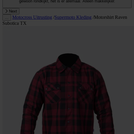
gewoon rondkijkt, het is er allemaal. Alleen makkelijker.
Next
Motocross Uitrusting
/
Supermoto Kleding
/
Motorshirt Raven
…
Subotica TX