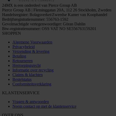
24MX is een onderdeel van Pierce Group AB
Pierce Group AB | Fleminggatan 20A, 112 26 Stockholm, Zweden
Handelsregister: Bolagsverket/Zweedse Kamer van Koophandel
Bedrijfsregistratienummer: 556763-1592
Gevolmachtigde vertegenwoordiger: Göran Dahlin
Btw-registratienummer: OSS VAT NO SE556763159201
SHOPPEN
Algemene Voorwaarden
Privacybeleid
Verzending & levering
Betaling
Retourneren
Herroepingsrecht
Informatie over recycling
Claims & klachten
Bestelstatus
Conformiteitsverklaring
KLANTENSERVICE
Vragen & antwoorden
Neem contact op met de klantenservice
OVER ONS