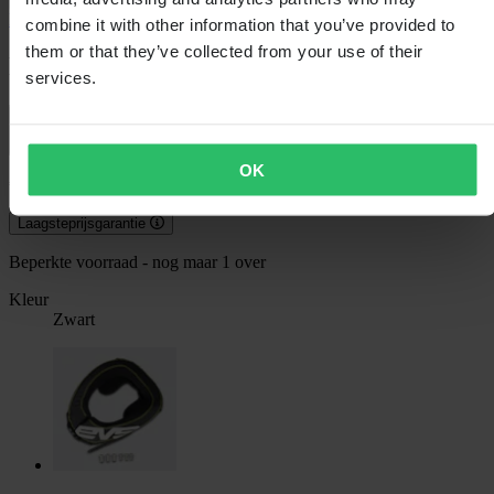
EVS
combine it with other information that you’ve provided to
them or that they’ve collected from your use of their
Nekbrace Kinderen EVS R3
services.
4.0 (1)
OK
€ 57,99
Laagsteprijsgarantie
Beperkte voorraad - nog maar 1 over
Kleur
Zwart