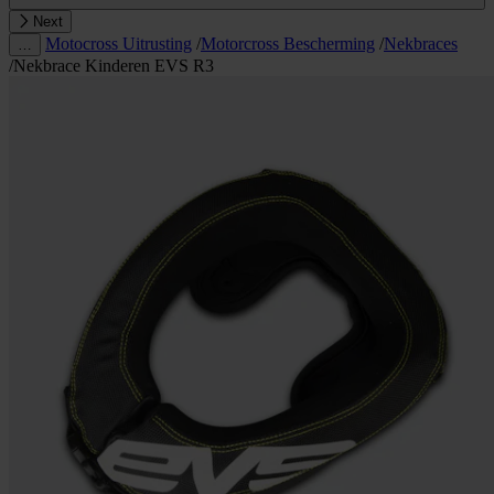
Next
Motocross Uitrusting
/
Motorcross Bescherming
/
Nekbraces
…
/
Nekbrace Kinderen EVS R3