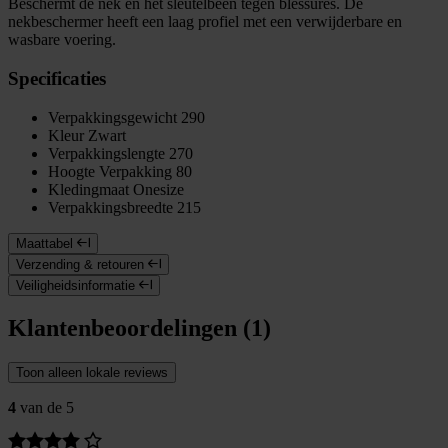
Beschermt de nek en het sleutelbeen tegen blessures. De
nekbeschermer heeft een laag profiel met een verwijderbare en
wasbare voering.
Specificaties
Verpakkingsgewicht
290
Kleur
Zwart
Verpakkingslengte
270
Hoogte Verpakking
80
Kledingmaat
Onesize
Verpakkingsbreedte
215
Maattabel
Verzending & retouren
Veiligheidsinformatie
Klantenbeoordelingen (1)
Toon alleen lokale reviews
4
van de 5