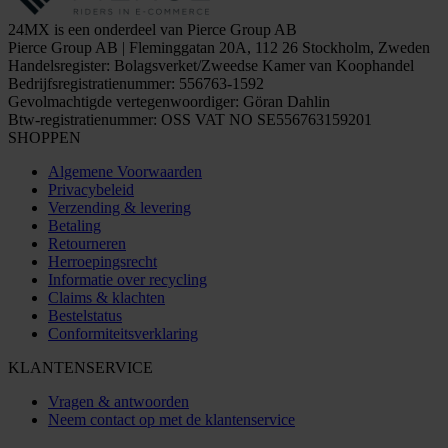
24MX is een onderdeel van Pierce Group AB
Pierce Group AB | Fleminggatan 20A, 112 26 Stockholm, Zweden
Handelsregister: Bolagsverket/Zweedse Kamer van Koophandel
Bedrijfsregistratienummer: 556763-1592
Gevolmachtigde vertegenwoordiger: Göran Dahlin
Btw-registratienummer: OSS VAT NO SE556763159201
SHOPPEN
Algemene Voorwaarden
Privacybeleid
Verzending & levering
Betaling
Retourneren
Herroepingsrecht
Informatie over recycling
Claims & klachten
Bestelstatus
Conformiteitsverklaring
KLANTENSERVICE
Vragen & antwoorden
Neem contact op met de klantenservice