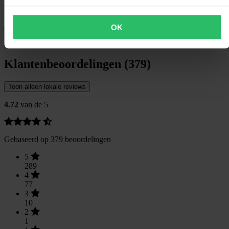
Hoogte Verpakking
70
Verpakkingsbreedte
70
OK
Verzending & retouren
Veiligheidsinformatie
Klantenbeoordelingen (379)
Toon alleen lokale reviews
4.72
van de 5
Gebaseerd op 379 beoordelingen
5
289
4
77
3
10
2
1