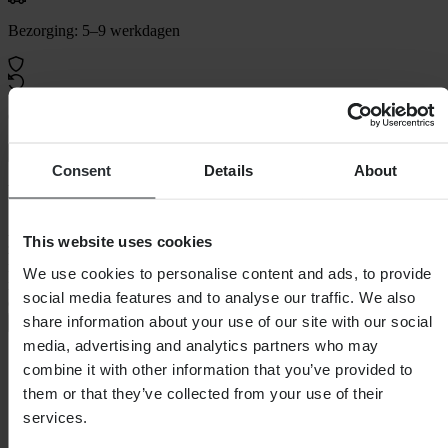
Bezorging: 5–9 werkdagen
60 dagen retourrecht
Bekijk retourvoorwaarden
Consent
Details
About
Beschrijving
A9 Racing remreiniger is een krachtige reinigingsspray die zelfs het
This website uses cookies
zwaarste vet en vuil oplost. Verwijdert snel en gemakkelijk olie, vet,
remvloeistof en andere verontreinigingen van remschijven en
We use cookies to personalise content and ads, to provide
remblokken, metalen componenten, koppelingen, kabelverbindingen
social media features and to analyse our traffic. We also
enz. De
share information about your use of our site with our social
+
Volledige beschrijving weergeven
media, advertising and analytics partners who may
Specificaties
combine it with other information that you’ve provided to
them or that they’ve collected from your use of their
Verpakkingsgewicht
356
services.
Verpakkingslengte
205
SKU-titel
400ml