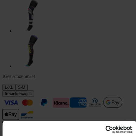
Kies schoenmaat
L-XL
S-M
In winkelwagen
Bezorging: 5–9 werkdagen