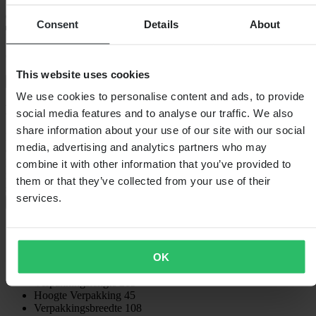
Consent
Details
About
60 dagen retourrecht
This website uses cookies
Bekijk retourvoorwaarden
We use cookies to personalise content and ads, to provide
Beschrijving
social media features and to analyse our traffic. We also
share information about your use of our site with our social
Ervaar comfort en ondersteuning met deze FXR Rijsokken
media, advertising and analytics partners who may
ontworpen voor lange dagen op het parcours. Hun extra lange
lengte past perfect bij kniebeugels, terwijl vochtafvoerende
combine it with other information that you’ve provided to
materialen je benen droog en koel houden. Versterkte gebieden en
them or that they’ve collected from your use of their
siliconen strips zorgen voor
services.
+
Volledige beschrijving weergeven
Specificaties
OK
Verpakkingsgewicht
188
Kleur
Rood/Paars
Verpakkingslengte
215
Hoogte Verpakking
45
Verpakkingsbreedte
108