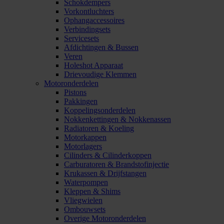
Schokdempers
Vorkontluchters
Ophangaccessoires
Verbindingsets
Servicesets
Afdichtingen & Bussen
Veren
Holeshot Apparaat
Drievoudige Klemmen
Motoronderdelen
Pistons
Pakkingen
Koppelingsonderdelen
Nokkenkettingen & Nokkenassen
Radiatoren & Koeling
Motorkappen
Motorlagers
Cilinders & Cilinderkoppen
Carburatoren & Brandstofinjectie
Krukassen & Drijfstangen
Waterpompen
Kleppen & Shims
Vliegwielen
Ombouwsets
Overige Motoronderdelen