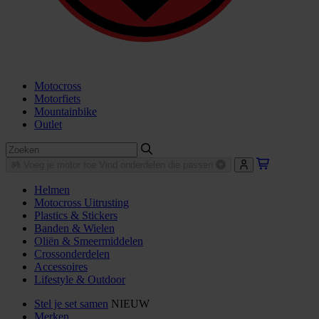
Motocross
Motorfiets
Mountainbike
Outlet
Voeg je motor toe
Vind onderdelen die passen
Helmen
Motocross Uitrusting
Plastics & Stickers
Banden & Wielen
Oliën & Smeermiddelen
Crossonderdelen
Accessoires
Lifestyle & Outdoor
Stel je set samen
NIEUW
Merken