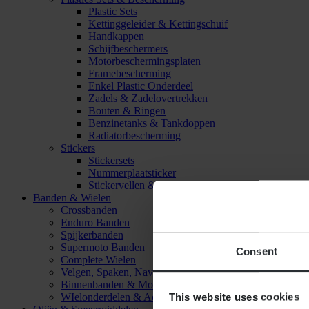
Plastic Sets
Kettinggeleider & Kettingschuif
Handkappen
Schijfbeschermers
Motorbeschermingsplaten
Framebescherming
Enkel Plastic Onderdeel
Zadels & Zadelovertrekken
Bouten & Ringen
Benzinetanks & Tankdoppen
Radiatorbescherming
Stickers
Stickersets
Nummerplaatsticker
Stickervellen & Stickers
Banden & Wielen
Crossbanden
Enduro Banden
Spijkerbanden
Supermoto Banden
Consent
Complete Wielen
Velgen, Spaken, Naven & Lagers
Binnenbanden & Mousses
This website uses cookies
WIelonderdelen & Accessoires