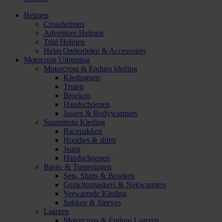
Helmen
Crosshelmen
Adventure Helmen
Trial Helmen
Helm Onderdelen & Accessoires
Motocross Uitrusting
Motorcross & Enduro kleding
Kledingsets
Truien
Broeken
Handschoenen
Jassen & Bodywarmers
Supermoto Kleding
Racepakken
Hoodies & shirts
Jeans
Handschoenen
Basis- & Tussenlagen
Sets, Shirts & Broeken
Gezichtsmaskers & Nekwarmers
Verwarmde Kleding
Sokken & Sleeves
Laarzen
Motorcross & Enduro Laarzen