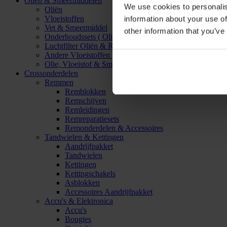
Oliën & Smeermiddelen
We use cookies to personalis
Oliën
Vloeistoffen
information about your use of
Vet & Smeermiddel
other information that you’ve
Onderhoudssets ( Olie & Filter)
Luchtfilter Oliën & Reinigers
Andere Vloeistoffen & Smeermiddelen
Olie, Vloeistof & Smeermiddel Accessoires
Crossonderdelen
Remmen
Remblokken
Remschijven
Remleidingen
Remreparatiesets
Remonderdelen & Accessoires
Tandwielen & Kettingen
Aandrijfpakket
Tandwielen
Kettingen
Kettingschakels
Asblokken
Accessoires Aandrijfpakket
Accu's & Elektronica
Accu's
Bougies