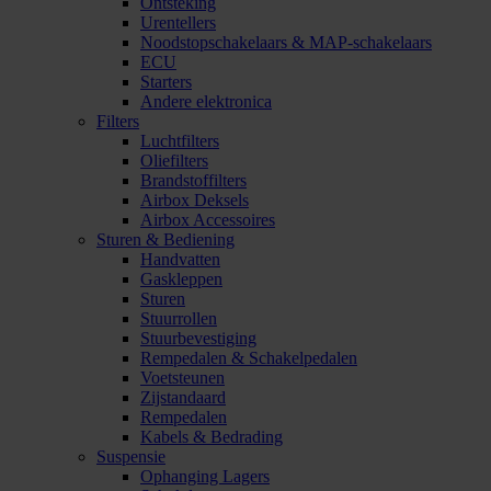
Ontsteking
Urentellers
Noodstopschakelaars & MAP-schakelaars
ECU
Starters
Andere elektronica
Filters
Luchtfilters
Oliefilters
Brandstoffilters
Airbox Deksels
Airbox Accessoires
Sturen & Bediening
Handvatten
Gaskleppen
Sturen
Stuurrollen
Stuurbevestiging
Rempedalen & Schakelpedalen
Voetsteunen
Zijstandaard
Rempedalen
Kabels & Bedrading
Suspensie
Ophanging Lagers