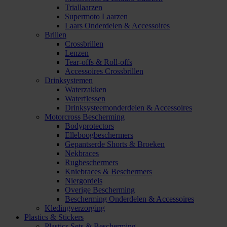
Triallaarzen
Supermoto Laarzen
Laars Onderdelen & Accessoires
Brillen
Crossbrillen
Lenzen
Tear-offs & Roll-offs
Accessoires Crossbrillen
Drinksystemen
Waterzakken
Waterflessen
Drinksysteemonderdelen & Accessoires
Motorcross Bescherming
Bodyprotectors
Elleboogbeschermers
Gepantserde Shorts & Broeken
Nekbraces
Rugbeschermers
Kniebraces & Beschermers
Niergordels
Overige Bescherming
Bescherming Onderdelen & Accessoires
Kledingverzorging
Plastics & Stickers
Plastics Sets & Bescherming