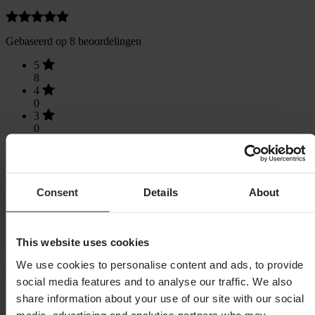
Gebaseerd op 8 beoordelingen
5
8
4
0
3
0
2
0
1
0
Consent
Details
About
This website uses cookies
Laden...
We use cookies to personalise content and ads, to provide
social media features and to analyse our traffic. We also
SHOPPEN
share information about your use of our site with our social
Algemene Voorwaarden
media, advertising and analytics partners who may