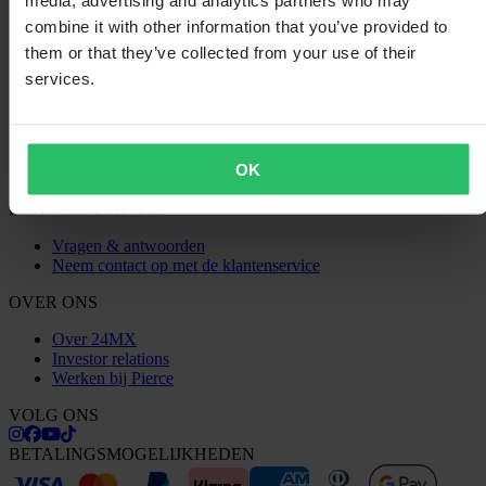
Privacybeleid
combine it with other information that you’ve provided to
Verzending & levering
them or that they’ve collected from your use of their
Betaling
Retourneren
services.
Herroepingsrecht
Informatie over recycling
Claims & klachten
Bestelstatus
OK
Conformiteitsverklaring
KLANTENSERVICE
Vragen & antwoorden
Neem contact op met de klantenservice
OVER ONS
Over 24MX
Investor relations
Werken bij Pierce
VOLG ONS
BETALINGSMOGELIJKHEDEN