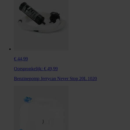
€ 44,99
Oorspronkelijk:
€ 49,99
Benzinepomp Jerrycan Never Stop 20L 1020