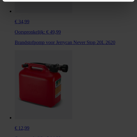
€ 34,99
Oorspronkelijk:
€ 49,99
Brandstofpomp voor Jerrycan Never Stop 20L 2620
€ 12,99