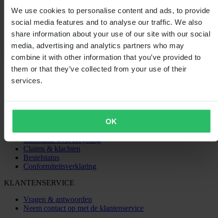
We use cookies to personalise content and ads, to provide
social media features and to analyse our traffic. We also
share information about your use of our site with our social
media, advertising and analytics partners who may
Laden...
combine it with other information that you’ve provided to
them or that they’ve collected from your use of their
SHOPPEN
services.
Algemene Voorwaarden
Privacybeleid
Verzending & levering
Betaling
OK
Retourneren
Herroepingsrecht
Informatie over recycling
Claims & klachten
Bestelstatus
Conformiteitsverklaring
KLANTENSERVICE
Vragen & antwoorden
Neem contact op met de klantenservice