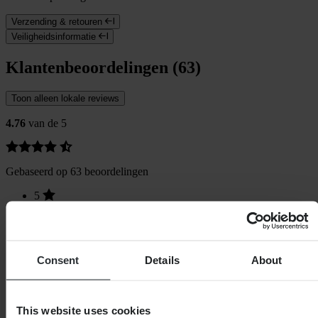
Verzending & retouren
Veiligheidsinformatie
Klantenbeoordelingen (63)
Toon alleen lokale reviews
4.76
van de 5
Gebaseerd op 63 beoordelingen
5
52
4
7
3
4
Consent
Details
About
2
0
1
This website uses cookies
0