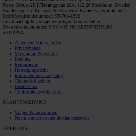
Pierce Group AB | Fleminggatan 20A, 112 26 Stockholm, Zweden
Handelsregister: Bolagsverket/Zweedse Kamer van Koophandel
Bedrijfsregistratienummer: 556763-1592
Gevolmachtigde vertegenwoordiger: Göran Dahlin
Btw-registratienummer: OSS VAT NO SE556763159201
SHOPPEN
Algemene Voorwaarden
Privacybeleid
Verzending & levering
Betaling
Retourneren
Herroepingsrecht
Informatie over recycling
Claims & klachten
Bestelstatus
Conformiteitsverklaring
KLANTENSERVICE
Vragen & antwoorden
Neem contact op met de klantenservice
OVER ONS