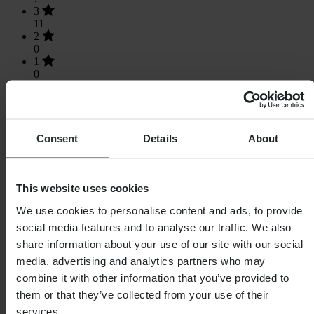
3
11
2
0
1
0
Consent
Details
About
Laden...
SHOPPEN
This website uses cookies
Algemene Voorwaarden
We use cookies to personalise content and ads, to provide
Privacybeleid
social media features and to analyse our traffic. We also
Verzending & levering
share information about your use of our site with our social
Betaling
Retourneren
media, advertising and analytics partners who may
Herroepingsrecht
combine it with other information that you’ve provided to
Informatie over recycling
them or that they’ve collected from your use of their
Claims & klachten
Bestelstatus
services.