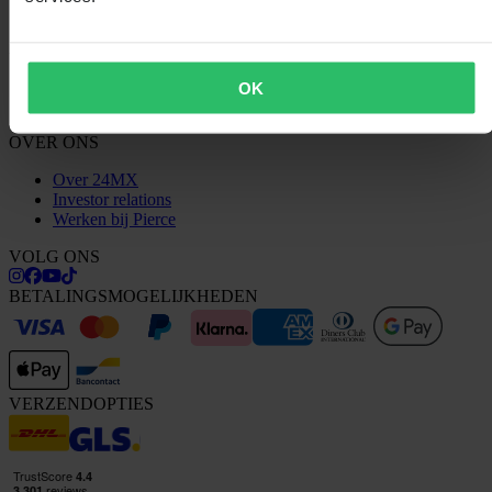
Conformiteitsverklaring
KLANTENSERVICE
Vragen & antwoorden
OK
Neem contact op met de klantenservice
OVER ONS
Over 24MX
Investor relations
Werken bij Pierce
VOLG ONS
BETALINGSMOGELIJKHEDEN
VERZENDOPTIES