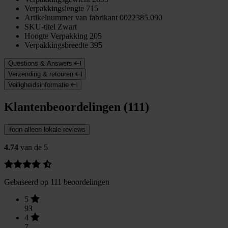
Verpakkingslengte
715
Artikelnummer van fabrikant
0022385.090
SKU-titel
Zwart
Hoogte Verpakking
205
Verpakkingsbreedte
395
Questions & Answers
Verzending & retouren
Veiligheidsinformatie
Klantenbeoordelingen (111)
Toon alleen lokale reviews
4.74
van de 5
Gebaseerd op 111 beoordelingen
5
93
4
7