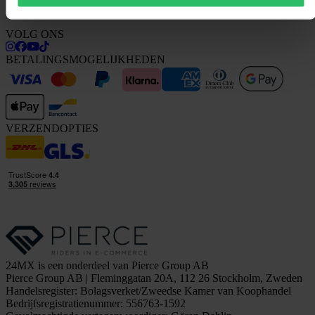
Werken bij Pierce
VOLG ONS
BETALINGSMOGELIJKHEDEN
VERZENDOPTIES
24MX is een onderdeel van Pierce Group AB
Pierce Group AB | Fleminggatan 20A, 112 26 Stockholm, Zweden
Handelsregister: Bolagsverket/Zweedse Kamer van Koophandel
Bedrijfsregistratienummer: 556763-1592