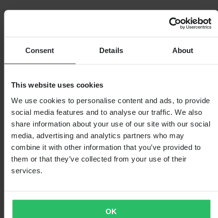
SHOPPEN
Consent
Details
About
Algemene Voorwaarden
Privacybeleid
Verzending & levering
Betaling
This website uses cookies
Retourneren
Herroepingsrecht
We use cookies to personalise content and ads, to provide
Informatie over recycling
social media features and to analyse our traffic. We also
Claims & klachten
share information about your use of our site with our social
Bestelstatus
Conformiteitsverklaring
media, advertising and analytics partners who may
combine it with other information that you’ve provided to
KLANTENSERVICE
them or that they’ve collected from your use of their
Vragen & antwoorden
services.
Contact met klantenservice
OVER ONS
Over 24MX
OK
Investor relations