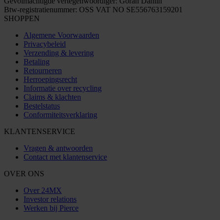
Gevolmachtigde vertegenwoordiger: Göran Dahlin
Btw-registratienummer: OSS VAT NO SE556763159201
SHOPPEN
Algemene Voorwaarden
Privacybeleid
Verzending & levering
Betaling
Retourneren
Herroepingsrecht
Informatie over recycling
Claims & klachten
Bestelstatus
Conformiteitsverklaring
KLANTENSERVICE
Vragen & antwoorden
Contact met klantenservice
OVER ONS
Over 24MX
Investor relations
Werken bij Pierce