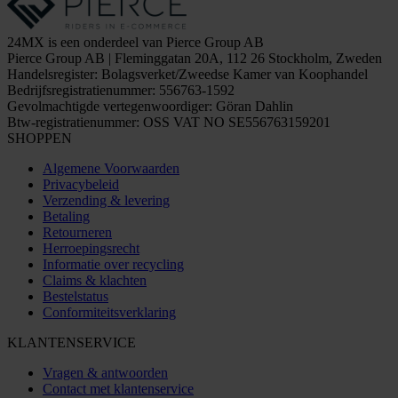
24MX is een onderdeel van Pierce Group AB
Pierce Group AB | Fleminggatan 20A, 112 26 Stockholm, Zweden
Handelsregister: Bolagsverket/Zweedse Kamer van Koophandel
Bedrijfsregistratienummer: 556763-1592
Gevolmachtigde vertegenwoordiger: Göran Dahlin
Btw-registratienummer: OSS VAT NO SE556763159201
SHOPPEN
Algemene Voorwaarden
Privacybeleid
Verzending & levering
Betaling
Retourneren
Herroepingsrecht
Informatie over recycling
Claims & klachten
Bestelstatus
Conformiteitsverklaring
KLANTENSERVICE
Vragen & antwoorden
Contact met klantenservice