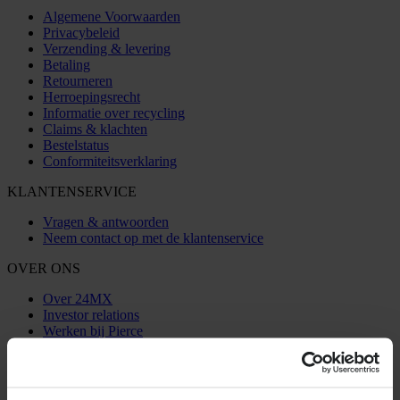
Algemene Voorwaarden
Privacybeleid
Verzending & levering
Betaling
Retourneren
Herroepingsrecht
Informatie over recycling
Claims & klachten
Bestelstatus
Conformiteitsverklaring
KLANTENSERVICE
Vragen & antwoorden
Neem contact op met de klantenservice
OVER ONS
Over 24MX
Investor relations
Werken bij Pierce
VOLG ONS
BETALINGSMOGELIJKHEDEN