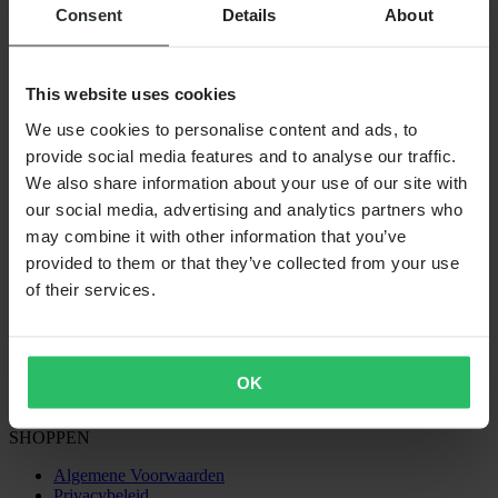
Consent
Details
About
This website uses cookies
VERZENDOPTIES
We use cookies to personalise content and ads, to
provide social media features and to analyse our traffic.
We also share information about your use of our site with
our social media, advertising and analytics partners who
may combine it with other information that you’ve
provided to them or that they’ve collected from your use
of their services.
24MX is een onderdeel van Pierce Group AB
Pierce Group AB | Fleminggatan 20A, 112 26 Stockholm, Zweden
Handelsregister: Bolagsverket/Zweedse Kamer van Koophandel
Bedrijfsregistratienummer: 556763-1592
OK
Gevolmachtigde vertegenwoordiger: Göran Dahlin
Btw-registratienummer: OSS VAT NO SE556763159201
SHOPPEN
Algemene Voorwaarden
Privacybeleid