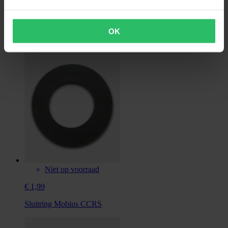
€ 16,99
Oorspronkelijk:
€ 21,99
OK
Vervangende Voering Polsbrace Mobius X8
Niet op voorraad
€ 1,99
Sluitring Mobius CCRS