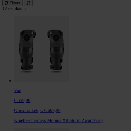
Filters
12 resultaten
Van
€ 559,99
Oorspronkelijk:
€ 698,99
Kniebeschermers Mobius X8 Storm Zwart-Grijs