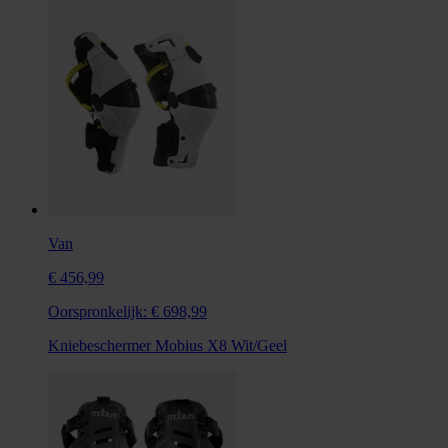
Van
€ 456,99
Oorspronkelijk:
€ 698,99
Kniebeschermer Mobius X8 Wit/Geel