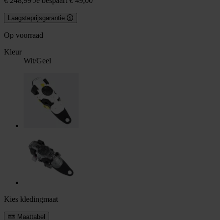
€ 248,99
Je bespaart € 49,00
Laagsteprijsgarantie
Op voorraad
Kleur
Wit/Geel
Kies kledingmaat
Maattabel