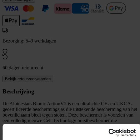
Bezorging: 5–9 werkdagen
60 dagen retourrecht
Bekijk retourvoorwaarden
Beschrijving
De Alpinestars Bionic ActionV2 is een ultralichte CE- en UKCA-
gecertificeerde beschermingsjas die uitstekende bescherming van het
bovenlichaam biedt tegen stoten. Deze beschermer is voorzien van
een volledig nieuwe Cell Technology borstbeschermer die
ergonomisch is ontworpen voor
+
Volledige beschrijving weergeven