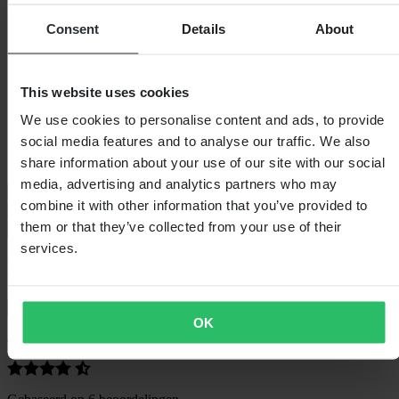
Specificaties
Consent
Details
About
Verpakkingsgewicht
1458
Kleur
Zand/Zwart Tangerine
Certificering
CE EN 1621-1 Level 1, CE EN 1621-2 Level 1,
This website uses cookies
CE EN 1621-3 Level 1
Verpakkingslengte
445
We use cookies to personalise content and ads, to provide
Hoogte Verpakking
145
social media features and to analyse our traffic. We also
Kledingmaat
S
Verpakkingsbreedte
360
share information about your use of our site with our social
media, advertising and analytics partners who may
Maattabel
combine it with other information that you’ve provided to
Verzending & retouren
them or that they’ve collected from your use of their
Veiligheidsinformatie
services.
Klantenbeoordelingen (6)
Toon alleen lokale reviews
OK
4.33
van de 5