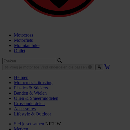
Motocross
Motorfiets
Mountainbike
Outlet
Voeg je motor toe
Vind onderdelen die passen
Helmen
Motocross Uitrusting
Plastics & Stickers
Banden & Wielen
Oliën & Smeermiddelen
Crossonderdelen
Accessoires
Lifestyle & Outdoor
Stel je set samen
NIEUW
Merken