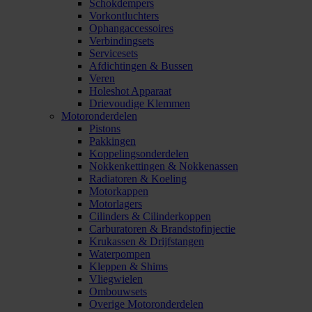
Schokdempers
Vorkontluchters
Ophangaccessoires
Verbindingsets
Servicesets
Afdichtingen & Bussen
Veren
Holeshot Apparaat
Drievoudige Klemmen
Motoronderdelen
Pistons
Pakkingen
Koppelingsonderdelen
Nokkenkettingen & Nokkenassen
Radiatoren & Koeling
Motorkappen
Motorlagers
Cilinders & Cilinderkoppen
Carburatoren & Brandstofinjectie
Krukassen & Drijfstangen
Waterpompen
Kleppen & Shims
Vliegwielen
Ombouwsets
Overige Motoronderdelen