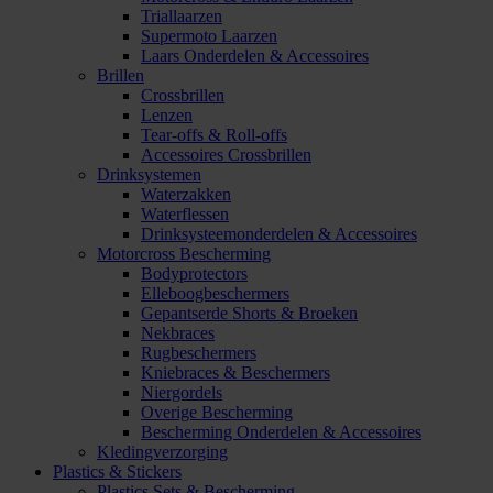
Triallaarzen
Supermoto Laarzen
Laars Onderdelen & Accessoires
Brillen
Crossbrillen
Lenzen
Tear-offs & Roll-offs
Accessoires Crossbrillen
Drinksystemen
Waterzakken
Waterflessen
Drinksysteemonderdelen & Accessoires
Motorcross Bescherming
Bodyprotectors
Elleboogbeschermers
Gepantserde Shorts & Broeken
Nekbraces
Rugbeschermers
Kniebraces & Beschermers
Niergordels
Overige Bescherming
Bescherming Onderdelen & Accessoires
Kledingverzorging
Plastics & Stickers
Plastics Sets & Bescherming