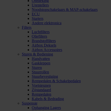
Ontsteking
Urentellers
Noodstopschakelaars & MAP-schakelaars
ECU
Starters
Andere elektronica
Filters
Luchtfilters
Oliefilters
Brandstoffilters
Airbox Deksels
Airbox Accessoires
Sturen & Bediening
Handvatten
Gaskleppen
Sturen
Stuurrollen
Stuurbevestiging
Rempedalen & Schakelpedalen
Voetsteunen
Zijstandaard
Rempedalen
Kabels & Bedrading
Suspensie
Ophanging Lagers