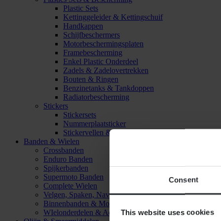
Plastic Sets
Kettinggeleider & Kettingschuif
Handkappen
Schijfbeschermers
Motorbeschermingsplaten
Framebescherming
Enkel Plastic Onderdeel
Zadels & Zadelovertrekken
Bouten & Ringen
Benzinetanks & Tankdoppen
Radiatorbescherming
Stickers
Stickersets
Nummerplaatsticker
Stickervellen & Stickers
Banden & Wielen
Crossbanden
Enduro Banden
Spijkerbanden
Supermoto Banden
Consent
Complete Wielen
Velgen, Spaken, Naven & Lagers
Binnenbanden & Mousses
This website uses cookies
WIelonderdelen & Accessoires