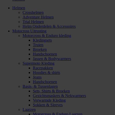
Helmen
Crosshelmen
Adventure Helmen
Trial Helmen
Helm Onderdelen & Accessoires
Motocross Uitrusting
Motorcross & Enduro kleding
Kledingsets
Truien
Broeken
Handschoenen
Jassen & Bodywarmers
Supermoto Kleding
Racepakken
Hoodies & shirts
Jeans
Handschoenen
Basis- & Tussenlagen
Sets, Shirts & Broeken
Gezichtsmaskers & Nekwarmers
Verwarmde Kleding
Sokken & Sleeves
Laarzen
Motorcross & Enduro Laarzen