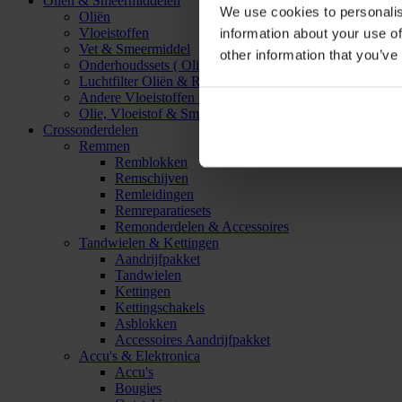
Oliën & Smeermiddelen
We use cookies to personalis
Oliën
Vloeistoffen
information about your use of
Vet & Smeermiddel
other information that you’ve
Onderhoudssets ( Olie & Filter)
Luchtfilter Oliën & Reinigers
Andere Vloeistoffen & Smeermiddelen
Olie, Vloeistof & Smeermiddel Accessoires
Crossonderdelen
Remmen
Remblokken
Remschijven
Remleidingen
Remreparatiesets
Remonderdelen & Accessoires
Tandwielen & Kettingen
Aandrijfpakket
Tandwielen
Kettingen
Kettingschakels
Asblokken
Accessoires Aandrijfpakket
Accu's & Elektronica
Accu's
Bougies