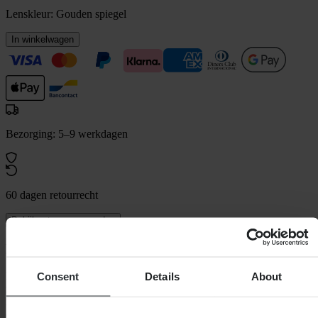
Lenskleur:
Gouden spiegel
In winkelwagen
Bezorging: 5–9 werkdagen
60 dagen retourrecht
Bekijk retourvoorwaarden
Beschrijving
De Armega-bril biedt een ongeëvenaard voordeel voor moderne
Consent
Details
About
racers: de ULTRA HD-lens biedt het helderste zicht voor
motorcross en downhill. Ervaar scherpe definitie als nooit tevoren
door een lens met verhoogde bescherming tegen stoten en een