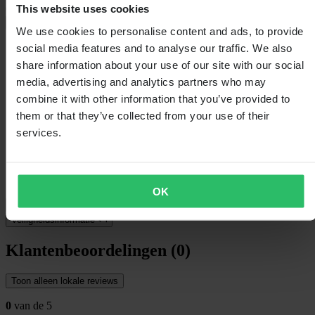
This website uses cookies
Quick-Release-systeem. Deze premium
+
Volledige beschrijving weergeven
We use cookies to personalise content and ads, to provide
social media features and to analyse our traffic. We also
Specificaties
share information about your use of our site with our social
Verpakkingsgewicht
477
media, advertising and analytics partners who may
Type lens
3D-gevormd
combine it with other information that you’ve provided to
Afscheurbaar
Ja
them or that they’ve collected from your use of their
Kleur
Klein
Certificering
None
services.
Hoogte Verpakking
110
Lenskleur
Gouden spiegel
Verpakkingslengte
235
Verpakkingsbreedte
125
OK
Verzending & retouren
Veiligheidsinformatie
Klantenbeoordelingen (0)
Toon alleen lokale reviews
0
van de 5