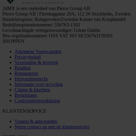
24MX is een onderdeel van Pierce Group AB
Pierce Group AB | Fleminggatan 20A, 112 26 Stockholm, Zweden
Handelsregister: Bolagsverket/Zweedse Kamer van Koophandel
Bedrijfsregistratienummer: 556763-1592
Gevolmachtigde vertegenwoordiger: Göran Dahlin
Btw-registratienummer: OSS VAT NO SE556763159201
SHOPPEN
Algemene Voorwaarden
Privacybeleid
Verzending & levering
Betaling
Retourneren
Herroepingsrecht
Informatie over recycling
Claims & klachten
Bestelstatus
Conformiteitsverklaring
KLANTENSERVICE
Vragen & antwoorden
Neem contact op met de klantenservice