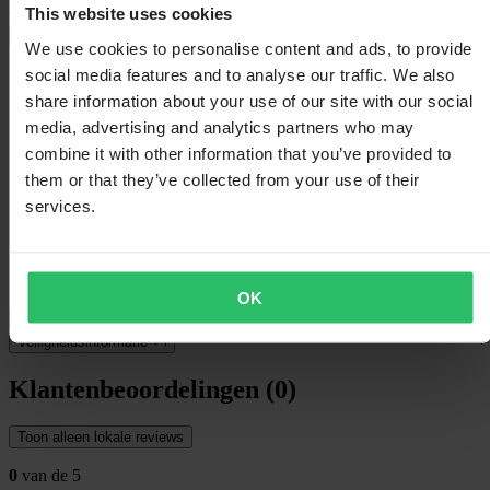
This website uses cookies
Quick-Release-systeem. Deze premium
+
Volledige beschrijving weergeven
We use cookies to personalise content and ads, to provide
social media features and to analyse our traffic. We also
Specificaties
share information about your use of our site with our social
Verpakkingsgewicht
476
media, advertising and analytics partners who may
Type lens
3D-gevormd
combine it with other information that you’ve provided to
Afscheurbaar
Ja
them or that they’ve collected from your use of their
Kleur
Viggo
Certificering
None
services.
Hoogte Verpakking
110
Lenskleur
Zilver Spiegel
Verpakkingslengte
230
Verpakkingsbreedte
130
OK
Verzending & retouren
Veiligheidsinformatie
Klantenbeoordelingen (0)
Toon alleen lokale reviews
0
van de 5