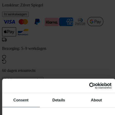
Lenskleur:
Zilver Spiegel
In winkelwagen
Bezorging: 5–9 werkdagen
60 dagen retourrecht
Bekijk retourvoorwaarden
Beschrijving
De Armega-bril biedt een ongeëvenaard voordeel voor moderne
Consent
Details
About
racers: de ULTRA HD-lens biedt het helderste zicht voor
motorcross en downhill. Ervaar scherpe definitie als nooit tevoren
door een lens met verhoogde bescherming tegen stoten en een