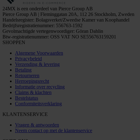
24MX is een onderdeel van Pierce Group AB
Pierce Group AB | Fleminggatan 20A, 112 26 Stockholm, Zweden
Handelsregister: Bolagsverket/Zweedse Kamer van Koophandel
Bedrijfsregistratienummer: 556763-1592
Gevolmachtigde vertegenwoordiger: Göran Dahlin
Btw-registratienummer: OSS VAT NO SE556763159201
SHOPPEN
Algemene Voorwaarden
Privacybeleid
Verzending & levering
Betaling
Retourneren
Herroepingsrecht
Informatie over recycling
Claims & klachten
Bestelstatus
Conformiteitsverklaring
KLANTENSERVICE
Vragen & antwoorden
Neem contact op met de klantenservice