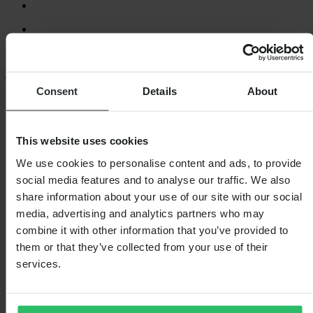
Laden...
SHOPPEN
Consent
Details
About
Algemene Voorwaarden
Privacybeleid
Verzending & levering
This website uses cookies
Betaling
We use cookies to personalise content and ads, to provide
Retourneren
Herroepingsrecht
social media features and to analyse our traffic. We also
Informatie over recycling
share information about your use of our site with our social
Claims & klachten
media, advertising and analytics partners who may
Bestelstatus
Conformiteitsverklaring
combine it with other information that you’ve provided to
them or that they’ve collected from your use of their
KLANTENSERVICE
services.
Vragen & antwoorden
Neem contact op met de klantenservice
OVER ONS