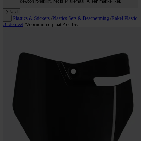
gewoon rondkijkt, het is er allemaal. Alleen makkelijker.
Next
Plastics & Stickers
/
Plastics Sets & Bescherming
/
Enkel Plastic
…
Onderdeel
/
Voornummerplaat Acerbis