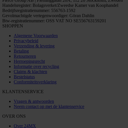
Pierce Group AB | Fleminggatan 20A, 112 26 Stockholm, Zweden
Handelsregister: Bolagsverket/Zweedse Kamer van Koophandel
Bedrijfsregistratienummer: 556763-1592
Gevolmachtigde vertegenwoordiger: Göran Dahlin
Btw-registratienummer: OSS VAT NO SE556763159201
SHOPPEN
Algemene Voorwaarden
Privacybeleid
Verzending & levering
Betaling
Retourneren
Herroepingsrecht
Informatie over recycling
Claims & klachten
Bestelstatus
Conformiteitsverklaring
KLANTENSERVICE
Vragen & antwoorden
Neem contact op met de klantenservice
OVER ONS
Over 24MX