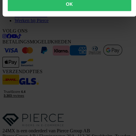
OK
Over 24MX
Investor relations
Werken bij Pierce
VOLG ONS
BETALINGSMOGELIJKHEDEN
VERZENDOPTIES
24MX is een onderdeel van Pierce Group AB