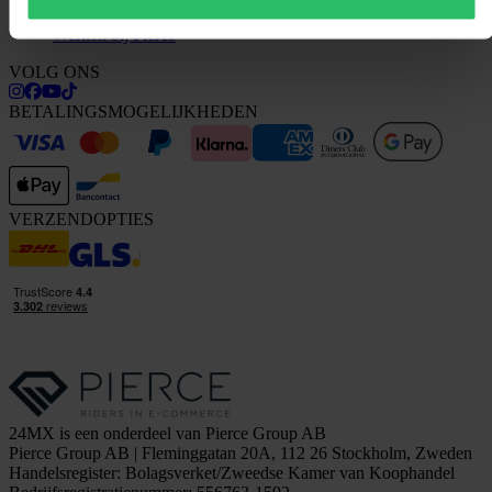
Investor relations
Werken bij Pierce
VOLG ONS
BETALINGSMOGELIJKHEDEN
VERZENDOPTIES
24MX is een onderdeel van Pierce Group AB
Pierce Group AB | Fleminggatan 20A, 112 26 Stockholm, Zweden
Handelsregister: Bolagsverket/Zweedse Kamer van Koophandel