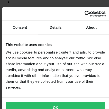
SHOPPEN
Consent
Details
About
Algemene Voorwaarden
Privacybeleid
Verzending & levering
Betaling
This website uses cookies
Retourneren
We use cookies to personalise content and ads, to provide
Herroepingsrecht
Informatie over recycling
social media features and to analyse our traffic. We also
Claims & klachten
share information about your use of our site with our social
Bestelstatus
media, advertising and analytics partners who may
Conformiteitsverklaring
combine it with other information that you’ve provided to
KLANTENSERVICE
them or that they’ve collected from your use of their
Vragen & antwoorden
services.
Neem contact op met de klantenservice
OVER ONS
OK
Over 24MX