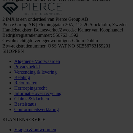
24MX is een onderdeel van Pierce Group AB
Pierce Group AB | Fleminggatan 20A, 112 26 Stockholm, Zweden
Handelsregister: Bolagsverket/Zweedse Kamer van Koophandel
Bedrijfsregistratienummer: 556763-1592
Gevolmachtigde vertegenwoordiger: Göran Dahlin
Btw-registratienummer: OSS VAT NO SE556763159201
SHOPPEN
Algemene Voorwaarden
Privacybeleid
Verzending & levering
Betaling
Retourneren
Herroepingsrecht
Informatie over recycling
Claims & klachten
Bestelstatus
Conformiteitsverklaring
KLANTENSERVICE
Vragen & antwoorden