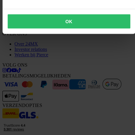
KLANTENSERVICE
Vragen & antwoorden
OK
Neem contact op met de klantenservice
OVER ONS
Over 24MX
Investor relations
Werken bij Pierce
VOLG ONS
BETALINGSMOGELIJKHEDEN
VERZENDOPTIES