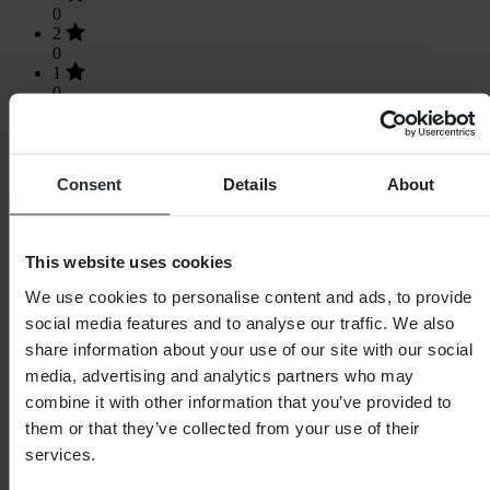
0
2
0
1
0
Consent
Details
About
SHOPPEN
Algemene Voorwaarden
This website uses cookies
Privacybeleid
We use cookies to personalise content and ads, to provide
Verzending & levering
Betaling
social media features and to analyse our traffic. We also
Retourneren
share information about your use of our site with our social
Herroepingsrecht
media, advertising and analytics partners who may
Informatie over recycling
Claims & klachten
combine it with other information that you’ve provided to
Bestelstatus
them or that they’ve collected from your use of their
Conformiteitsverklaring
services.
KLANTENSERVICE