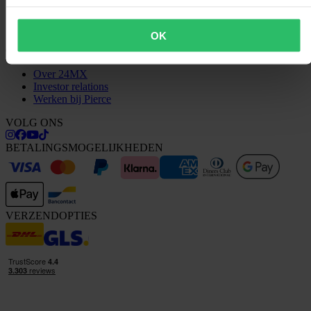
Vragen & antwoorden
Neem contact op met de klantenservice
OK
OVER ONS
Over 24MX
Investor relations
Werken bij Pierce
VOLG ONS
BETALINGSMOGELIJKHEDEN
VERZENDOPTIES