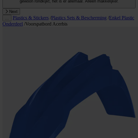
gewoon rondkijkt, het is er allemaal. Alleen makkelijker.
Next
Plastics & Stickers
/
Plastics Sets & Bescherming
/
Enkel Plastic
…
Onderdeel
/
Voorspatbord Acerbis