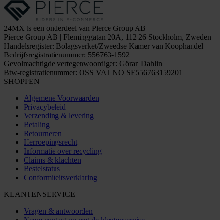
24MX is een onderdeel van Pierce Group AB
Pierce Group AB | Fleminggatan 20A, 112 26 Stockholm, Zweden
Handelsregister: Bolagsverket/Zweedse Kamer van Koophandel
Bedrijfsregistratienummer: 556763-1592
Gevolmachtigde vertegenwoordiger: Göran Dahlin
Btw-registratienummer: OSS VAT NO SE556763159201
SHOPPEN
Algemene Voorwaarden
Privacybeleid
Verzending & levering
Betaling
Retourneren
Herroepingsrecht
Informatie over recycling
Claims & klachten
Bestelstatus
Conformiteitsverklaring
KLANTENSERVICE
Vragen & antwoorden
Neem contact op met de klantenservice