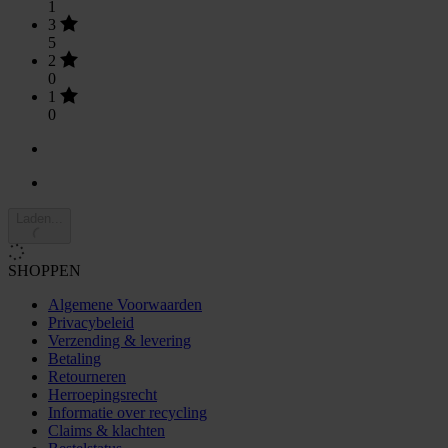
1
3
5
2
0
1
0
Laden...
SHOPPEN
Algemene Voorwaarden
Privacybeleid
Verzending & levering
Betaling
Retourneren
Herroepingsrecht
Informatie over recycling
Claims & klachten