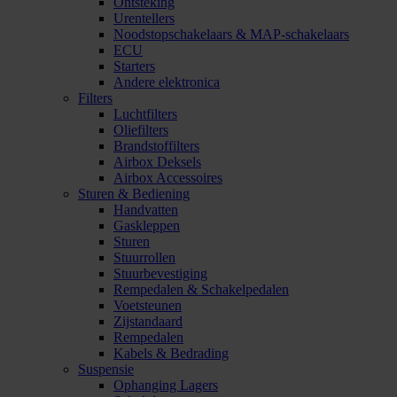
Ontsteking
Urentellers
Noodstopschakelaars & MAP-schakelaars
ECU
Starters
Andere elektronica
Filters
Luchtfilters
Oliefilters
Brandstoffilters
Airbox Deksels
Airbox Accessoires
Sturen & Bediening
Handvatten
Gaskleppen
Sturen
Stuurrollen
Stuurbevestiging
Rempedalen & Schakelpedalen
Voetsteunen
Zijstandaard
Rempedalen
Kabels & Bedrading
Suspensie
Ophanging Lagers