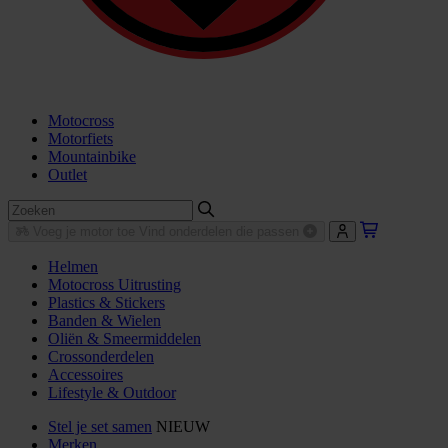
Motocross
Motorfiets
Mountainbike
Outlet
Voeg je motor toe
Vind onderdelen die passen
Helmen
Motocross Uitrusting
Plastics & Stickers
Banden & Wielen
Oliën & Smeermiddelen
Crossonderdelen
Accessoires
Lifestyle & Outdoor
Stel je set samen
NIEUW
Merken