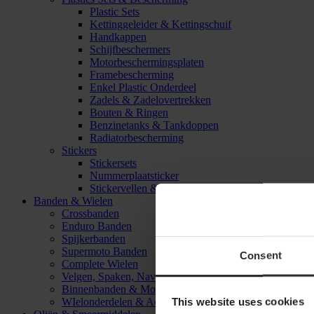
Plastic Sets
Kettinggeleider & Kettingschuif
Handkappen
Schijfbeschermers
Motorbeschermingsplaten
Framebescherming
Enkel Plastic Onderdeel
Zadels & Zadelovertrekken
Bouten & Ringen
Benzinetanks & Tankdoppen
Radiatorbescherming
Stickers
Stickersets
Nummerplaatsticker
Stickervellen & Stickers
Banden & Wielen
Crossbanden
Enduro Banden
Spijkerbanden
Supermoto Banden
Consent
Complete Wielen
Velgen, Spaken, Naven & Lagers
Binnenbanden & Mousses
This website uses cookies
WIelonderdelen & Accessoires