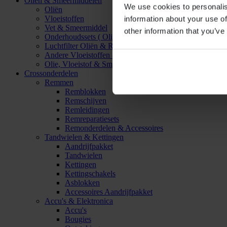
Oliën & Smeermiddelen
We use cookies to personalis
Oliën
Vloeistoffen
information about your use of
Vet & Smeermiddel
other information that you’ve
Onderhoudssets ( Olie & Filter)
Luchtfilter Oliën & Reinigers
Andere Vloeistoffen & Smeermiddelen
Olie, Vloeistof & Smeermiddel Accessoires
Crossonderdelen
Remmen
Remblokken
Remschijven
Remleidingen
Remreparatiesets
Remonderdelen & Accessoires
Tandwielen & Kettingen
Aandrijfpakket
Tandwielen
Kettingen
Kettingschakels
Asblokken
Accessoires Aandrijfpakket
Accu's & Elektronica
Accu's
Bougies