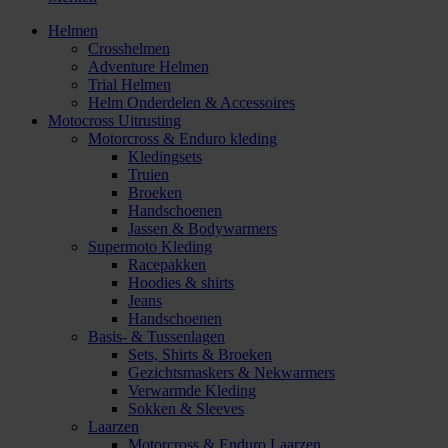
Helmen
Crosshelmen
Adventure Helmen
Trial Helmen
Helm Onderdelen & Accessoires
Motocross Uitrusting
Motorcross & Enduro kleding
Kledingsets
Truien
Broeken
Handschoenen
Jassen & Bodywarmers
Supermoto Kleding
Racepakken
Hoodies & shirts
Jeans
Handschoenen
Basis- & Tussenlagen
Sets, Shirts & Broeken
Gezichtsmaskers & Nekwarmers
Verwarmde Kleding
Sokken & Sleeves
Laarzen
Motorcross & Enduro Laarzen