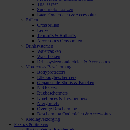
Triallaarzen
Supermoto Laarzen
Laars Onderdelen & Accessoires
Brillen
Crossbrillen
Lenzen
Tear-offs & Roll-offs
Accessoires Crossbrillen
Drinksystemen
Waterzakken
Waterflessen
Drinksysteemonderdelen & Accessoires
Motorcross Bescherming
Bodyprotectors
Elleboogbeschermers
Gepantserde Shorts & Broeken
Nekbraces
Rugbeschermers
Kniebraces & Beschermers
Niergordels
Overige Bescherming
Bescherming Onderdelen & Accessoires
Kledingverzorging
Plastics & Stickers
Plastics Sets & Bescherming