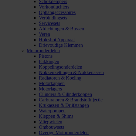
Schokdempers
Vorkontluchters
Ophangaccessoires
Verbindingsets
Servicesets
Afdichtingen & Bussen
Veren
Holeshot Apparaat
Drievoudige Klemmen
Motoronderdelen
Pistons
Pakkingen
Koppelingsonderdelen
Nokkenkettingen & Nokkenassen
Radiatoren & Koeling
Motorkappen
Motorlagers
Cilinders & Cilinderkoppen
Carburatoren & Brandstofinjectie
Krukassen & Drijfstangen
Waterpompen
Kleppen & Shims
Vliegwielen
Ombouwsets
Overige Motoronderdelen