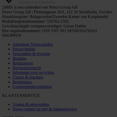
24MX is een onderdeel van Pierce Group AB
Pierce Group AB | Fleminggatan 20A, 112 26 Stockholm, Zweden
Handelsregister: Bolagsverket/Zweedse Kamer van Koophandel
Bedrijfsregistratienummer: 556763-1592
Gevolmachtigde vertegenwoordiger: Göran Dahlin
Btw-registratienummer: OSS VAT NO SE556763159201
SHOPPEN
Algemene Voorwaarden
Privacybeleid
Verzending & levering
Betaling
Retourneren
Herroepingsrecht
Informatie over recycling
Claims & klachten
Bestelstatus
Conformiteitsverklaring
KLANTENSERVICE
Vragen & antwoorden
Neem contact op met de klantenservice