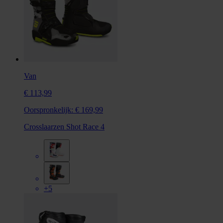
Van
€ 113,99
Oorspronkelijk:
€ 169,99
Crosslaarzen Shot Race 4
+5