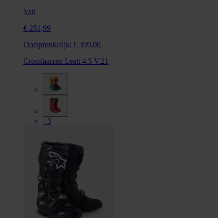
Van
€ 251,99
Oorspronkelijk:
€ 399,00
Crosslaarzen Leatt 4.5 V.21
+3