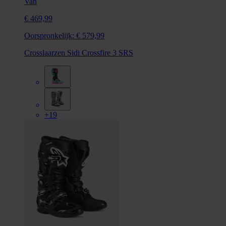
Van
€ 469,99
Oorspronkelijk:
€ 579,99
Crosslaarzen Sidi Crossfire 3 SRS
+19