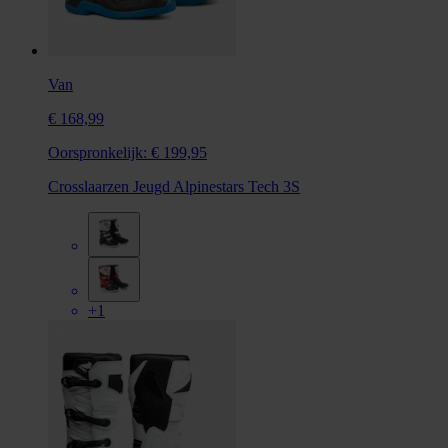
Van
€ 168,99
Oorspronkelijk:
€ 199,95
Crosslaarzen Jeugd Alpinestars Tech 3S
+1