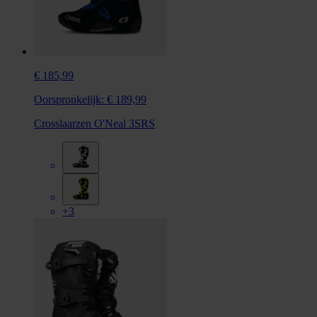
€ 185,99
Oorspronkelijk:
€ 189,99
Crosslaarzen O'Neal 3SRS
+3