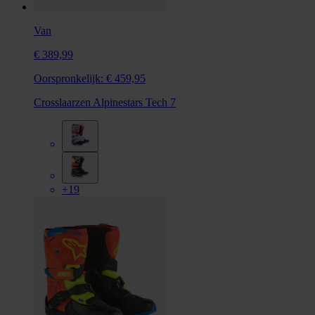
Van
€ 389,99
Oorspronkelijk:
€ 459,95
Crosslaarzen Alpinestars Tech 7
+19