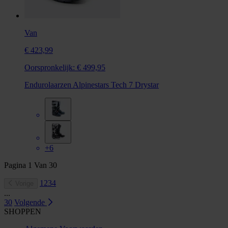
Van
€ 423,99
Oorspronkelijk:
€ 499,95
Endurolaarzen Alpinestars Tech 7 Drystar
+6
Pagina
1
Van
30
1
2
3
4
Vorige
...
30
Volgende
SHOPPEN