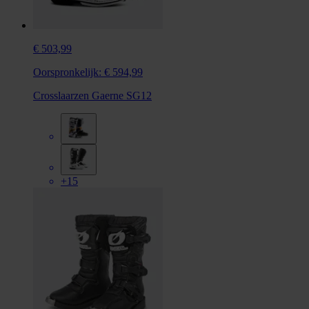
€ 503,99
Oorspronkelijk:
€ 594,99
Crosslaarzen Gaerne SG12
+15