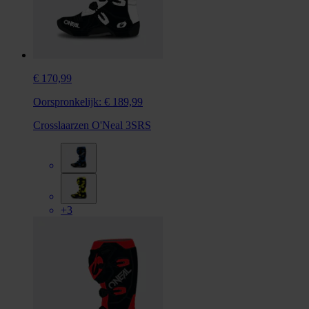
€ 170,99
Oorspronkelijk:
€ 189,99
Crosslaarzen O'Neal 3SRS
+3