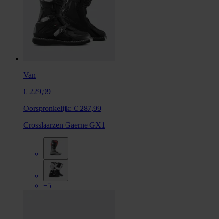
Van
€ 229,99
Oorspronkelijk:
€ 287,99
Crosslaarzen Gaerne GX1
+5